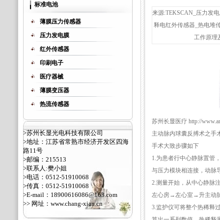
标准电池
来源:TEKSCAN_压力发电
薄膜压力传感器
释电红外传感器_热电堆
压力发电膜
工作原理及
红外传感器
印刷电子
医疗器械
薄膜变压器
热流传感器
苏州长显医疗 http://www.ant
>苏州长显光电科技有限公司
主动脉内球囊反搏术之手
>地址：江苏省常熟市经济开发区四海
手术大致步骤如下
路11号
1.为患者行中心静脉置管
>邮编：215513
>联系人:樊小姐
与压力模块相连接，动脉导
>电话：0512-51910068
2.测量开始，从中心静
>传真：0512-51910068
>E-mail：18900616086@163.com
左心房→左心室→升主动脉
>> 网址：
www.chang-xian.cn
3.监护仪可将整个热稀
算出一系列数值。热稀释