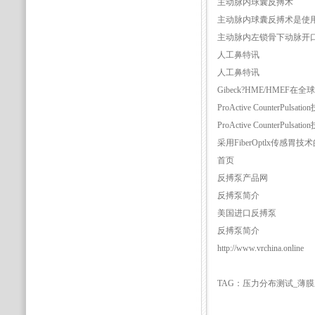
主动脉内球囊反搏术
主动脉内球囊反搏术是使
主动脉内左锁骨下动脉开
人工鼻特讯
人工鼻特讯
Gibeck?HME/HM
ProActive CounterPulsat
ProActive CounterPulsat
采用FiberOptlx传感胃技
首页
反搏泵产品网
反搏泵简介
美国进口反搏泵
反搏泵简介
http://www.vrchina.online
TAG：压力分布测试_薄