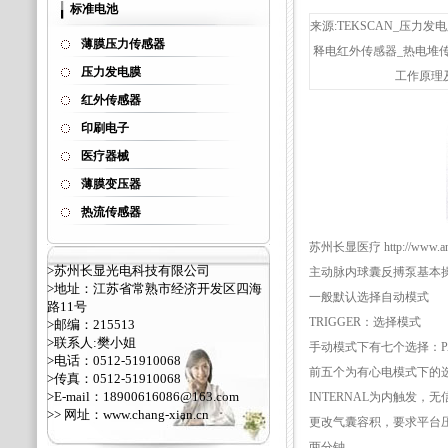
标准电池
来源:TEKSCAN_压力发电
薄膜压力传感器
释电红外传感器_热电堆
压力发电膜
工作原理及
红外传感器
印刷电子
医疗器械
薄膜变压器
热流传感器
苏州长显医疗 http://www.ant
>苏州长显光电科技有限公司
主动脉内球囊反搏泵基本
>地址：江苏省常熟市经济开发区四海
一般默认选择自动模式
路11号
TRIGGER：选择模式
>邮编：215513
>联系人:樊小姐
手动模式下有七个选择：PATT
>电话：0512-51910068
前五个为有心电模式下的选
>传真：0512-51910068
>E-mail：18900616086@163.com
INTERNAL为内触发，无
>> 网址：
www.chang-xian.cn
更改气囊容积，要求平台压
两分钟。