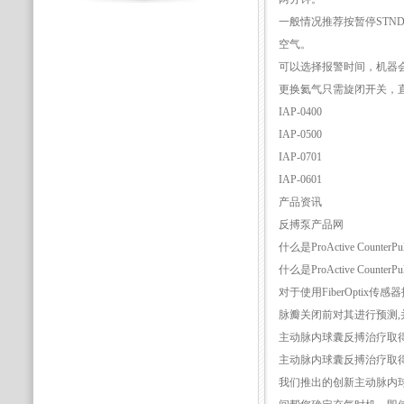
一般情况推荐按暂停STND
空气。
可以选择报警时间，机器
更换氦气只需旋闭开关，
IAP-0400
IAP-0500
IAP-0701
IAP-0601
产品资讯
反搏泵产品网
什么是ProActive CounterPu
什么是ProActive CounterPu
对于使用FiberOptix传感器
脉瓣关闭前对其进行预测,
主动脉内球囊反搏治疗取
主动脉内球囊反搏治疗取
我们推出的创新主动脉内球囊反