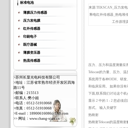
标准电池
来源:TEKSCAN_压力发电
薄膜压力传感器
释电红外传感器_热电堆
压力发电膜
工作原理及结
红外传感器
印刷电子
医疗器械
薄膜变压器
热流传感器
压力、压力和温度测量应
Tekscan的力量、压力、
>苏州长显光电科技有限公司
系统用于各种OEM、研发
>地址：江苏省常熟市经济开发区四海
和临床应用。 如果你没有
路11号
>邮编：215513
下面,联系我们讨论这个机
>联系人:樊小姐
显示 2 中的 1 - 2 您必须启
>电话：0512-51910068
形式。 输入关键字
>传真：0512-51910068
>E-mail：18900616086@163.com
热映射
>> 网址：
www.chang-xian.cn
热映射Tekscan的温度映