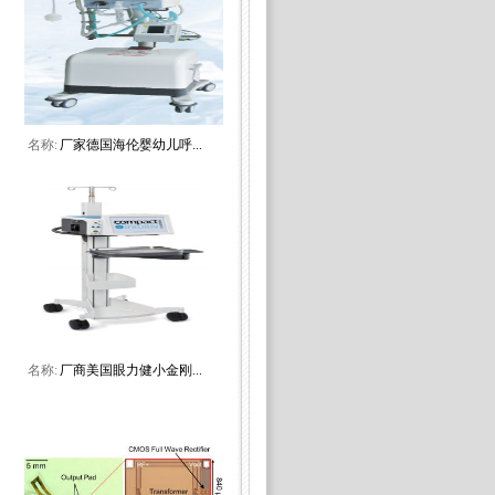
名称:
厂家德国海伦婴幼儿呼...
名称:
厂商美国眼力健小金刚...