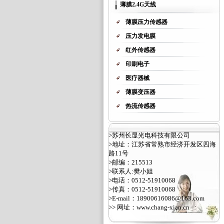
薄膜2.4G天线
薄膜压力传感器
压力发电膜
红外传感器
印刷电子
医疗器械
薄膜变压器
热流传感器
>苏州长显光电科技有限公司
>地址：江苏省常熟市经济开发区四海
路11号
>邮编：215513
>联系人:樊小姐
>电话：0512-51910068
>传真：0512-51910068
>E-mail：18900616086@163.com
>> 网址：
www.chang-xian.cn